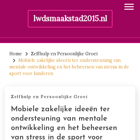
lwdsmaakstad2015.nl
Skip
to
Home
Zelfhulp en Persoonlijke Groei
Mobiele zakelijke ideeën ter ondersteuning van
content
mentale ontwikkeling en het beheersen van stress in de
sport voor kinderen
Zelfhulp en Persoonlijke Groei
Mobiele zakelijke ideeën ter
ondersteuning van mentale
ontwikkeling en het beheersen
van stress in de sport voor