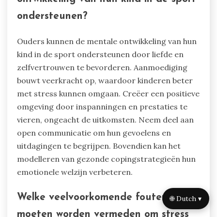
communicatie aan om vertrouwen op te bouwen,
zodat kinderen gevoelens en zorgen kunnen
uiten. Bevorder positieve zelfspraak en
affirmaties om de zelfwaardering te vergroten.
Neem teamactiviteiten op die relaties versterken
en een gevoel van erbij horen bieden. Leer
copingstrategieën voor stressmanagement,
zoals mindfulness en ontspanningstechnieken.
Vier regelmatig prestaties, wat een
groeimindset en veerkracht in het aangaan van
uitdagingen versterkt.
Hoe kunnen ouders de mentale
ontwikkeling van hun kind in de sport
ondersteunen?
🌐 Dutch ▾
Ouders kunnen de mentale ontwikkeling van hun