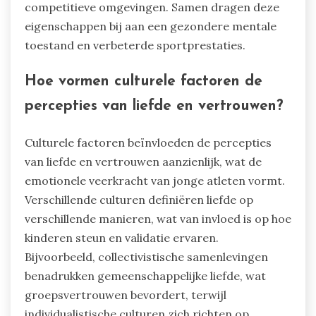
ontwikkeling in de sport?
Liefde en zelfvertrouwen beïnvloeden de
mentale ontwikkeling in de sport aanzienlijk
door veerkracht te bevorderen en stress bij
jonge atleten te verminderen. Zeldzame
eigenschappen zoals ouderlijke steun, positieve
bekrachtiging en emotionele intelligentie spelen
cruciale rollen. Ouderlijk steun biedt een stabiele
basis, terwijl positieve bekrachtiging de
zelfwaardering verhoogt. Emotionele
intelligentie vergroot het vermogen om stress te
beheersen en zich effectief aan te passen aan
competitieve omgevingen. Samen dragen deze
eigenschappen bij aan een gezondere mentale
toestand en verbeterde sportprestaties.