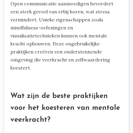
kinderen culturele waarden internaliseren, wat
hun stressniveaus in competitieve omgevingen
beïnvloedt. Het begrijpen van deze culturele
dynamiek is cruciaal voor het koesteren van
emotioneel welzijn bij jonge atleten.
Welke ongebruikelijke praktijken
bevorderen mentale veerkracht?
Praktijken die de mentale veerkracht van jonge
atleten vergroten, omvatten het bevorderen van
liefde en zelfvertrouwen door middel van
positieve bekrachtiging en emotionele steun.
Open communicatie aanmoedigen bevordert
een sterk gevoel van erbij horen, wat stress
vermindert. Unieke eigenschappen zoals