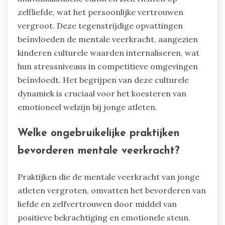
Hoe vormen culturele factoren de
percepties van liefde en vertrouwen?
Culturele factoren beïnvloeden de percepties
van liefde en vertrouwen aanzienlijk, wat de
emotionele veerkracht van jonge atleten vormt.
Verschillende culturen definiëren liefde op
verschillende manieren, wat van invloed is op hoe
kinderen steun en validatie ervaren.
Bijvoorbeeld, collectivistische samenlevingen
benadrukken gemeenschappelijke liefde, wat
groepsvertrouwen bevordert, terwijl
individualistische culturen zich richten op
zelfliefde, wat het persoonlijke vertrouwen
vergroot. Deze tegenstrijdige opvattingen
beïnvloeden de mentale veerkracht, aangezien