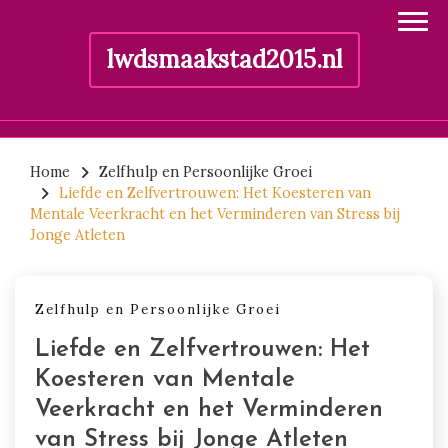
lwdsmaakstad2015.nl
Skip
to
Home
Zelfhulp en Persoonlijke Groei
Liefde en Zelfvertrouwen: Het Koesteren van
content
Mentale Veerkracht en het Verminderen van Stress bij
Jonge Atleten
Zelfhulp en Persoonlijke Groei
Liefde en Zelfvertrouwen: Het
Koesteren van Mentale
Veerkracht en het Verminderen
van Stress bij Jonge Atleten