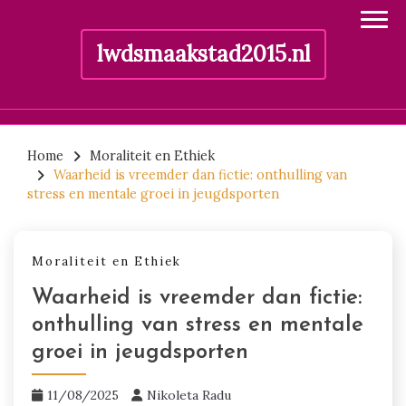
lwdsmaakstad2015.nl
Skip
to
Home
Moraliteit en Ethiek
Waarheid is vreemder dan fictie: onthulling van
content
stress en mentale groei in jeugdsporten
Moraliteit en Ethiek
Waarheid is vreemder dan fictie:
onthulling van stress en mentale
groei in jeugdsporten
11/08/2025
Nikoleta Radu