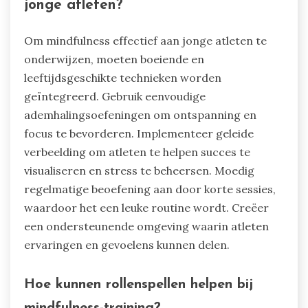
bewegingen en sensaties. Deze aanpak cultiveert
groter zelfbewustzijn en emotionele regulatie,
essentiële vaardigheden in jeugdsport.
Het integreren van mindfulness in
feedbacksessies stelt atleten in staat om op hun
ervaringen te reflecteren, wat persoonlijke groei
en veerkracht bevordert. Deze holistische
aanpak ondersteunt zowel de mentale als fysieke
ontwikkeling van jonge atleten.
Wat zijn de beste praktijken voor het
onderwijzen van mindfulness aan
jonge atleten?
Om mindfulness effectief aan jonge atleten te
onderwijzen, moeten boeiende en