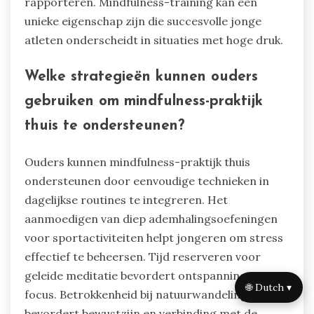
bevorderen?
Mindfulness-technieken bevorderen veerkracht
bij jonge atleten door emotionele regulatie en
focus te stimuleren. Deze praktijken helpen
atleten om stress te beheersen, wat leidt tot
verbeterde prestaties en mentaal welzijn.
Technieken zoals ademhalingsoefeningen,
visualisatie en lichaamsverkenningen bevorderen
zelfbewustzijn en verminderen angst.
Onderzoek toont aan dat atleten die regelmatig
mindfulness beoefenen lagere stressniveaus en
grotere veerkracht tijdens competities
rapporteren. Mindfulness-training kan een
unieke eigenschap zijn die succesvolle jonge
🌐 Dutch ▾
atleten onderscheidt in situaties met hoge druk.