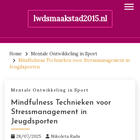
lwdsmaakstad2015.nl
Skip
to
Home
Mentale Ontwikkeling in Sport
Mindfulness Technieken voor Stressmanagement in
content
Jeugdsporten
Mentale Ontwikkeling in Sport
Mindfulness Technieken voor
Stressmanagement in
Jeugdsporten
28/07/2025
Nikoleta Radu