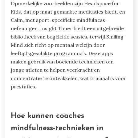
aan natuurlijke omgevingen de cortisolniveaus
kan verlagen, wat leidt tot verbeterde prestaties
en welzijn. Het integreren van praktijken zoals
mindful wandelen of buitenmeditatie kan een
unieke trainingsvoordeel voor jonge atleten
creëren.
Welke innovatieve mindfulness-apps
zijn ontworpen voor jeugdsport?
Verschillende innovatieve mindfulness-apps zijn
specifiek gericht op jeugdsport, en verbeteren
het stressmanagement en de focus.
Opmerkelijke voorbeelden zijn Headspace for
Kids, dat op maat gemaakte meditaties biedt, en
Calm, met sport-specifieke mindfulness-