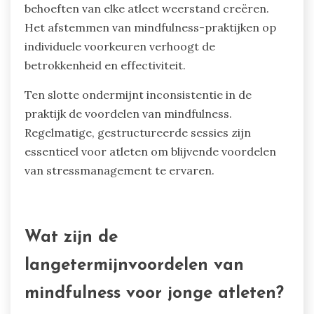
Coaches moeten veelvoorkomende fouten
vermijden zoals onvoldoende training, het
negeren van individuele behoeften en
inconsistente praktijk. Deze fouten kunnen de
effectiviteit van mindfulness-technieken in
jeugdsport belemmeren.
Ten eerste kan het niet goed trainen in
mindfulness leiden tot ineffectieve
implementatie. Coaches moeten de principes en
technieken begrijpen om atleten effectief te
begeleiden.
Ten tweede kan het negeren van de unieke
behoeften van elke atleet weerstand creëren.
Het afstemmen van mindfulness-praktijken op
individuele voorkeuren verhoogt de