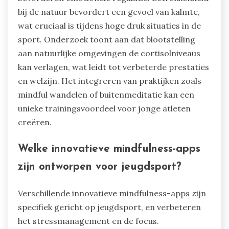
teamdynamiek een ondersteunende omgeving
creëren, waardoor de stressniveaus onder
atleten verder worden verlaagd.
Hoe kunnen natuurgebaseerde
mindfulness-praktijken jonge atleten
ten goede komen?
Natuurgebaseerde mindfulness-praktijken
kunnen de mentale veerkracht van jonge atleten
aanzienlijk verbeteren. Deze technieken
verminderen stress, verbeteren de focus en
bevorderen emotionele regulatie. Betrokkenheid
bij de natuur bevordert een gevoel van kalmte,
wat cruciaal is tijdens hoge druk situaties in de
sport. Onderzoek toont aan dat blootstelling