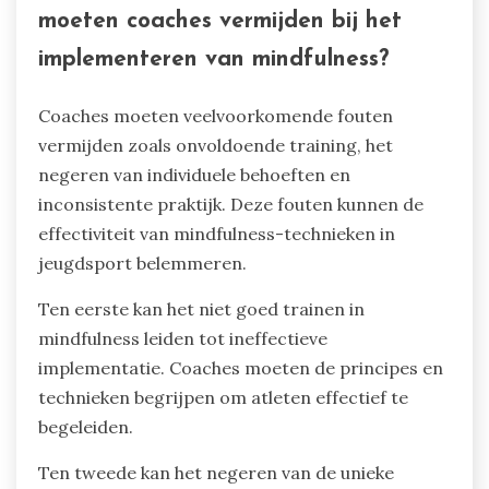
realistische situaties, wat emotioneel bewustzijn
en stressmanagement bevordert. Deze
scenario’s bevorderen empathie, waardoor
jonge atleten beter kunnen omgaan met druk
gerelateerde aan competitie. Betrokkenheid bij
rollenspellen cultiveert focus, terwijl atleten
mindfulness-technieken in dynamische
omgevingen oefenen. Deze aanpak ontwikkelt
niet alleen mentale veerkracht, maar moedigt
ook teamwork en communicatieve vaardigheden
aan, die essentieel zijn voor succes in de sport.
Welke veelvoorkomende fouten
moeten coaches vermijden bij het
implementeren van mindfulness?