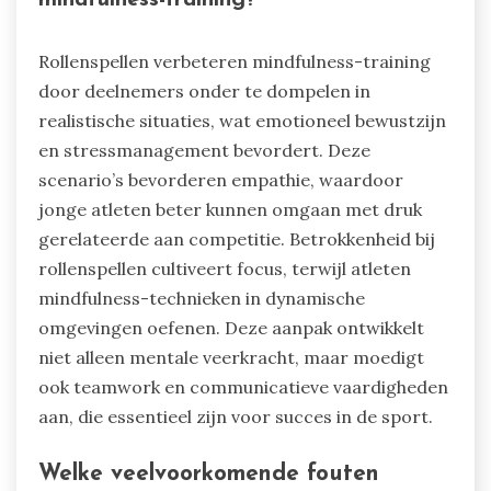
leeftijdsgeschikte technieken worden
geïntegreerd. Gebruik eenvoudige
ademhalingsoefeningen om ontspanning en
focus te bevorderen. Implementeer geleide
verbeelding om atleten te helpen succes te
visualiseren en stress te beheersen. Moedig
regelmatige beoefening aan door korte sessies,
waardoor het een leuke routine wordt. Creëer
een ondersteunende omgeving waarin atleten
ervaringen en gevoelens kunnen delen.
Hoe kunnen rollenspellen helpen bij
mindfulness-training?
Rollenspellen verbeteren mindfulness-training
door deelnemers onder te dompelen in