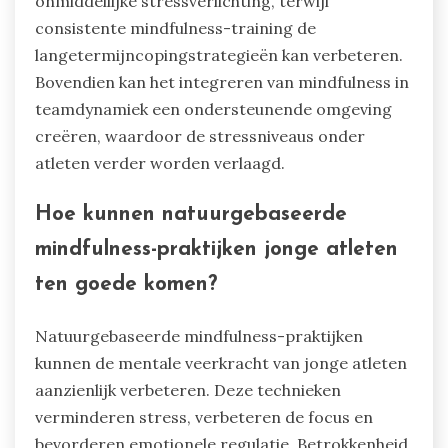
het stressmanagement
verbeteren?
Mindfulness-technieken kunnen het
stressmanagement in jeugdsport verbeteren
door unieke kenmerken te bevorderen zoals
emotionele regulatie, verbeterde focus en
veerkracht. Deze zeldzame eigenschappen
stellen jonge atleten in staat om beter om te
gaan met druk en tegenslagen. Bijvoorbeeld,
praktijken zoals mindful ademhalen en
lichaamsverkenningen kunnen leiden tot
onmiddellijke stressverlichting, terwijl
consistente mindfulness-training de
langetermijncopingstrategieën kan verbeteren.
Bovendien kan het integreren van mindfulness in