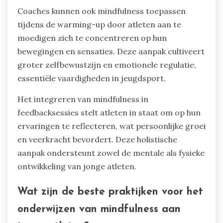
meditatiepauzes in te voegen, zich te
concentreren op ademcontrole en het
aanmoedigen van bewustzijn van het huidige
moment. Deze praktijken kunnen het
stressmanagement van atleten verbeteren en de
prestaties verbeteren.
Mindfulness kan worden geïntroduceerd via
geleide verbeeldingsoefeningen, waarbij atleten
succesvolle prestaties visualiseren. Regelmatige
beoefening van deze technieken bevordert een
kalme mindset, waardoor jonge atleten effectief
kunnen omgaan met competitieve druk.
Coaches kunnen ook mindfulness toepassen
tijdens de warming-up door atleten aan te
moedigen zich te concentreren op hun