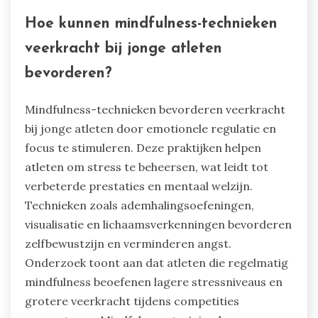
beoefening verbetert de focus, vermindert angst
en bevordert emotionele regulatie. Onderzoek
toont aan dat atleten die mindfulness-
technieken toepassen lagere stressniveaus
ervaren, wat leidt tot betere prestaties onder
druk. Bovendien bevordert mindfulness een
positieve mindset, wat volharding en een
groeigerichte benadering van uitdagingen
aanmoedigt. Deze holistische ontwikkeling komt
niet alleen de atletische prestaties ten goede,
maar ondersteunt ook het algehele welzijn,
waardoor mindfulness een waardevol hulpmiddel
is in jeugdsport.
Hoe kunnen mindfulness-technieken
veerkracht bij jonge atleten