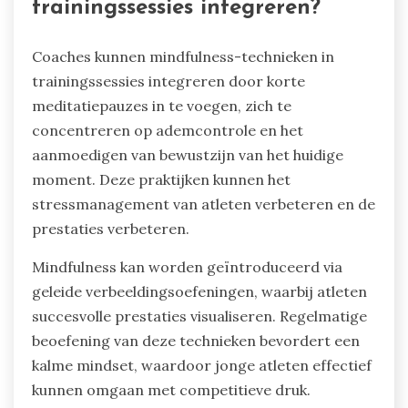
oefeningen. Insight Timer biedt een uitgebreide
bibliotheek van begeleide sessies, terwijl Smiling
Mind zich richt op mentaal welzijn door
leeftijdsgeschikte programma’s. Deze apps
maken gebruik van boeiende technieken om
jonge atleten te helpen veerkracht en
concentratie te ontwikkelen, wat cruciaal is voor
prestaties.
Hoe kunnen coaches
mindfulness-technieken in
trainingssessies integreren?
Coaches kunnen mindfulness-technieken in
trainingssessies integreren door korte