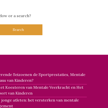
below or a search?
rende Seizoenen de Sportprestaties, Mentale
eaus van Kinderen?
Het Koesteren van Mentale Veerkracht en Het
port van Kinderen
 jonge atleten: het versterken van mentale
agement