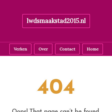
lwdsmaakstad2015.nl
Verken
Over
Contact
Home
404
Oops! That page can’t be found.