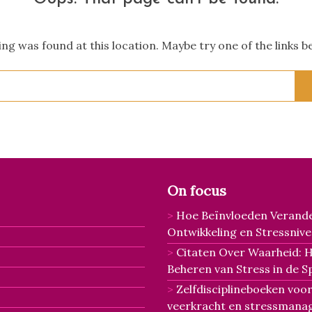
hing was found at this location. Maybe try one of the links 
Search
for:
On focus
Hoe Beïnvloeden Verande
Ontwikkeling en Stressniv
Citaten Over Waarheid: 
Beheren van Stress in de S
Zelfdisciplineboeken voor
veerkracht en stressman