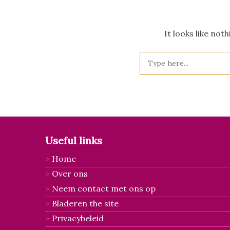
It looks like not
Useful links
Home
Over ons
Neem contact met ons op
Bladeren the site
Privacybeleid