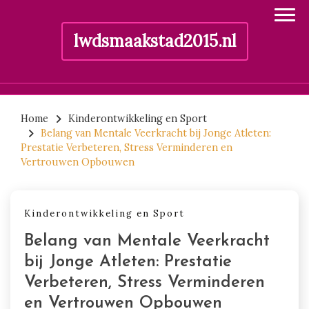
lwdsmaakstad2015.nl
Skip
to
Home
Kinderontwikkeling en Sport
Belang van Mentale Veerkracht bij Jonge Atleten:
content
Prestatie Verbeteren, Stress Verminderen en
Vertrouwen Opbouwen
Kinderontwikkeling en Sport
Belang van Mentale Veerkracht
bij Jonge Atleten: Prestatie
Verbeteren, Stress Verminderen
en Vertrouwen Opbouwen