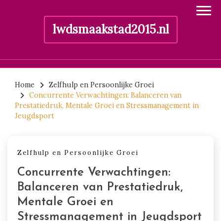
lwdsmaakstad2015.nl
Skip
to
Home
Zelfhulp en Persoonlijke Groei
Concurrente Verwachtingen: Balanceren van
content
Prestatiedruk, Mentale Groei en Stressmanagement in
Jeugdsport
Zelfhulp en Persoonlijke Groei
Concurrente Verwachtingen:
Balanceren van Prestatiedruk,
Mentale Groei en
Stressmanagement in Jeugdsport